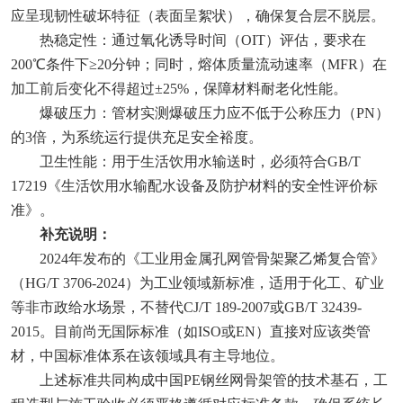
应呈现韧性破坏特征（表面呈絮状），确保复合层不脱层。
热稳定性‌：通过氧化诱导时间（OIT）评估，要求在
200℃条件下≥20分钟；同时，熔体质量流动速率（MFR）在
加工前后变化不得超过±25%，保障材料耐老化性能。
爆破压力‌：管材实测爆破压力应不低于公称压力（PN）
的3倍，为系统运行提供充足安全裕度。
卫生性能‌：用于生活饮用水输送时，必须符合GB/T
17219《生活饮用水输配水设备及防护材料的安全性评价标
准》。
补充说明：‌
2024年发布的《工业用金属孔网管骨架聚乙烯复合管》
（HG/T 3706-2024）为工业领域新标准，适用于化工、矿业
等非市政给水场景，不替代CJ/T 189-2007或GB/T 32439-
2015。目前尚无国际标准（如ISO或EN）直接对应该类管
材，中国标准体系在该领域具有主导地位。
上述标准共同构成中国PE钢丝网骨架管的技术基石，工