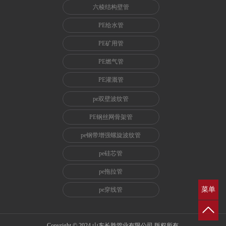
六棱结构壁管
PE给水管
PE矿用管
PE燃气管
PE灌溉管
pe双壁波纹管
PE钢丝网骨架管
pe钢带增强螺旋波纹管
pe硅芯管
pe拖拉管
菜单
pe穿线管
Copyright © 2024 山东长胜管业有限公司 版权所有