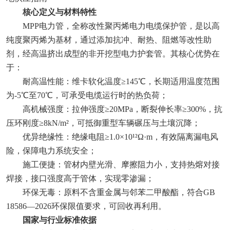
核心定义与材料特性‌
MPP电力管，全称‌改性聚丙烯电力电缆保护管‌，是以高
纯度聚丙烯为基材，通过添加抗冲、耐热、阻燃等改性助
剂，经高温挤出成型的非开挖型电力护套管。其核心优势在
于：
耐高温性能‌：维卡软化温度≥145℃，长期适用温度范围
为‌-5℃至70℃‌，可承受电缆运行时的热负荷；
高机械强度‌：拉伸强度≥20MPa，断裂伸长率≥300%，抗
压环刚度≥8kN/m²，可抵御重型车辆碾压与土壤沉降；
优异绝缘性‌：绝缘电阻≥1.0×10¹²Ω·m，有效隔离漏电风
险，保障电力系统安全；
施工便捷‌：管材内壁光滑、摩擦阻力小，支持‌热熔对接
焊接‌，接口强度高于管体，实现零渗漏；
环保无毒‌：原料不含重金属与邻苯二甲酸酯，符合GB
18586—2026环保限值要求，可回收再利用。
国家与行业标准依据‌