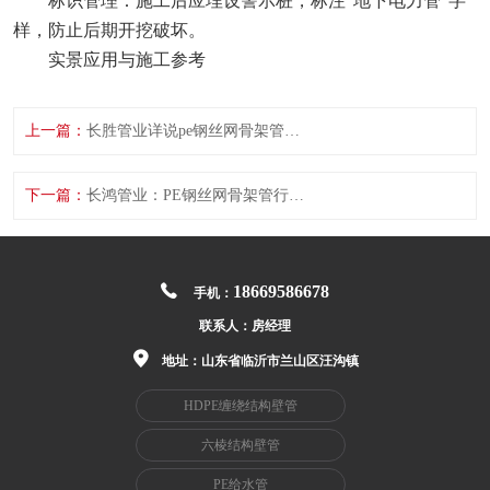
标识管理‌：施工后应埋设警示桩，标注“地下电力管”字
样，防止后期开挖破坏。
实景应用与施工参考‌
上一篇：
长胜管业详说pe钢丝网骨架管打压标准
下一篇：
长鸿管业：PE钢丝网骨架管行业标准有哪些具体技术参数
18669586678
手机：
联系人：
房经理
地址：山东省临沂市兰山区汪沟镇
HDPE缠绕结构壁管
六棱结构壁管
PE给水管