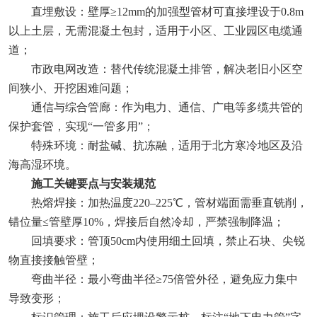
直埋敷设‌：壁厚≥12mm的加强型管材可直接埋设于0.8m
以上土层，无需混凝土包封，适用于小区、工业园区电缆通
道；
市政电网改造‌：替代传统混凝土排管，解决老旧小区空
间狭小、开挖困难问题；
通信与综合管廊‌：作为电力、通信、广电等多缆共管的
保护套管，实现“一管多用”；
特殊环境‌：耐盐碱、抗冻融，适用于北方寒冷地区及沿
海高湿环境。
施工关键要点与安装规范‌
热熔焊接‌：加热温度220–225℃，管材端面需垂直铣削，
错位量≤管壁厚10%，焊接后自然冷却，严禁强制降温；
回填要求‌：管顶50cm内使用细土回填，禁止石块、尖锐
物直接接触管壁；
弯曲半径‌：最小弯曲半径≥75倍管外径，避免应力集中
导致变形；